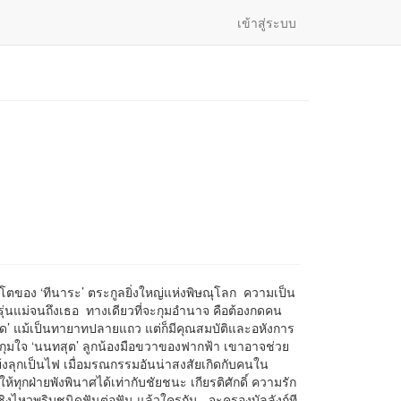
เข้าสู่ระบบ
นโตของ ‘ทีนาระ’ ตระกูลยิ่งใหญ่แห่งพิษณุโลก ความเป็น
รุ่นแม่จนถึงเธอ ทางเดียวที่จะกุมอำนาจ คือต้องกดคน
วาด’ แม้เป็นทายาทปลายแถว แต่ก็มีคุณสมบัติและอหังการ
ด้กุมใจ ‘นนทสุต’ ลูกน้องมือขวาของฟากฟ้า เขาอาจช่วย
้งลุกเป็นไฟ เมื่อมรณกรรมอันน่าสงสัยเกิดกับคนใน
ทุกฝ่ายพังพินาศได้เท่ากับชัยชนะ เกียรติศักดิ์ ความรัก
ิงไหวพริบชนิดฟันต่อฟัน แล้วใครกัน...จะครองบัลลังก์ที