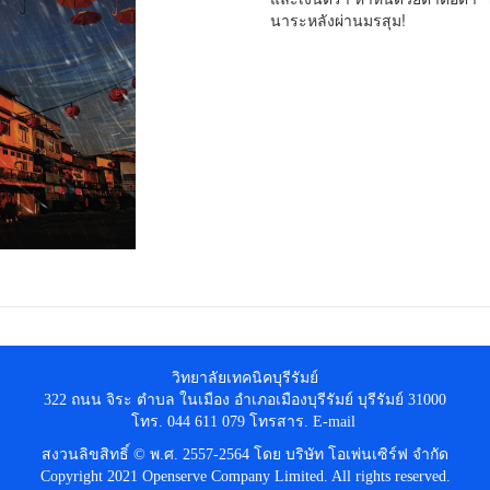
นาระหลังผ่านมรสุม!
วิทยาลัยเทคนิคบุรีรัมย์
322 ถนน จิระ ตำบล ในเมือง อำเภอเมืองบุรีรัมย์ บุรีรัมย์ 31000
โทร. 044 611 079 โทรสาร. E-mail
สงวนลิขสิทธิ์ © พ.ศ. 2557-2564 โดย บริษัท โอเพ่นเซิร์ฟ จำกัด
Copyright 2021 Openserve Company Limited. All rights reserved.