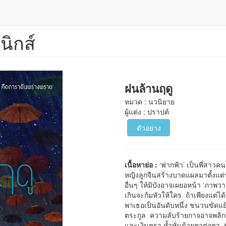
นิกส์
ฝนล้านฤดู
หมวด : นวนิยาย
ผู้แต่ง : ปราปต์
ตัวอย่าง
เนื้อหาย่อ :
‘ฟากฟ้า’ เป็นพี่สาวค
หญิงลูกจีนสร้างบาดแผลมาตั้งแต่
อื่นๆ ให้มิบังอาจเผยอหน้า ‘ภาพ
เกินจะก้มหัวให้ใคร ถ้าเพียงแต่ไ
พาเธอเป็นอันดับหนึ่ง ชนวนขัดแย
ตระกูล ความลับร้ายกาจอาจพลิกให้
และเงินตรา ห้ำหั่นด้วยตาต่อตา ช